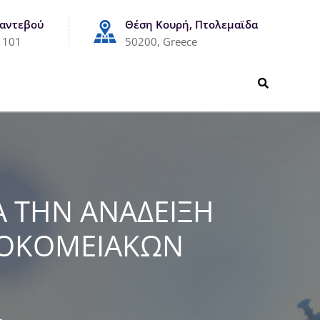
Ραντεβού
Θέση Κουρή, Πτολεμαϊδα
1101
50200, Greece
Α ΤΗΝ ΑΝΑΔΕΙΞΗ
ΣΟΚΟΜΕΙΑΚΩΝ