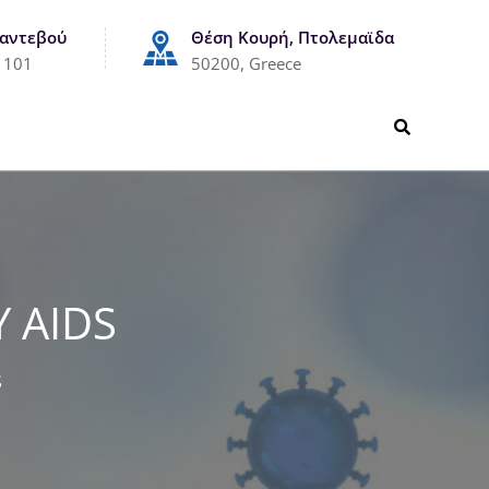
Ραντεβού
Θέση Κουρή, Πτολεμαϊδα
1101
50200, Greece
 AIDS
S