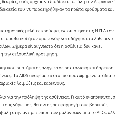
θεωρίες, ο ιός άρχισε να διαδίδεται σε όλη την Αφρικανικ
ν δεκαετία του ’70 παρατηρήθηκαν τα πρώτα κρούσματα και
ιστημονικές μελέτες κρούσμα, εντοπίστηκε στις Η.Π.Α τον
ώτοι οροθετικοί ήταν ομοφυλόφιλοι οδήγησε στο λαθεμένο
λων. Σήμερα είναι γνωστό ότι η ασθένεια δεν κάνει
α ή την σεξουαλική προτίμηση.
οιητικού συστήματος οδηγώντας σε σταδιακή κατάρρευση 
ένειες. Το AIDS αναφέρεται στα πιο προχωρημένα στάδια 
ιριακές λοιμώξεις και καρκίνους.
λιο για την πρόληψη της ασθένειας. Γι αυτό εναπόκεινται 
ι τους γύρω μας, θέτοντας σε εφαρμογή τους βασικούς
μβολή στην αντιμετώπιση των μολύνσεων από το AIDS, αλ