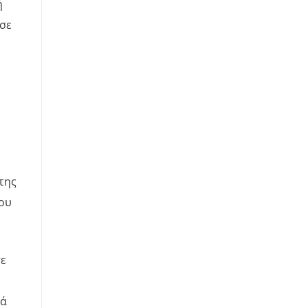
ή
 σε
της
του
σε
λά