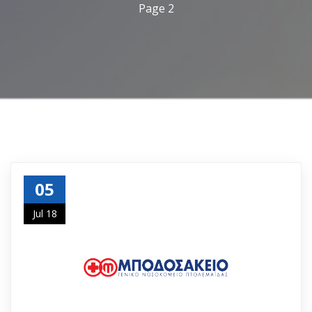
Page 2
05
Jul 18