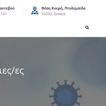
Ραντεβού
Θέση Κουρή, Πτολεμαϊδα
1101
50200, Greece
ες/ες