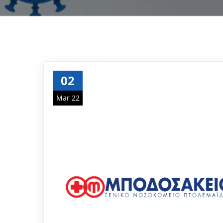
02
Mar 22