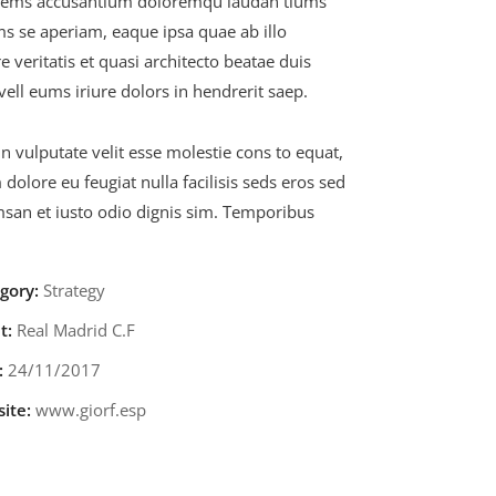
tems accusantium doloremqu laudan tiums
ms se aperiam, eaque ipsa quae ab illo
e veritatis et quasi architecto beatae duis
ell eums iriure dolors in hendrerit saep.
in vulputate velit esse molestie cons to equat,
m dolore eu feugiat nulla facilisis seds eros sed
san et iusto odio dignis sim. Temporibus
gory:
Strategy
t:
Real Madrid C.F
:
24/11/2017
ite:
www.giorf.esp