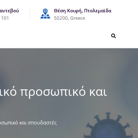
Ραντεβού
Θέση Κουρή, Πτολεμαϊδα
1101
50200, Greece
ικό προσωπικό και
οσωπικό και σπουδαστές