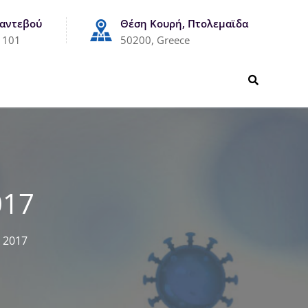
Ραντεβού
Θέση Κουρή, Πτολεμαϊδα
1101
50200, Greece
017
 2017