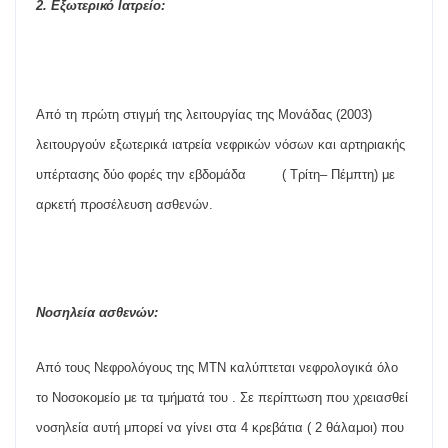
2.
Εξωτερικό
Ιατρείο
:
Α
π
ό
τη
π
ρώτη
στιγμή
της
λειτουργίας
της
Μονάδας
(2003)
λειτουργούν
εξωτερικά
ιατρεία
νεφρικών
νόσων
και
αρτηριακής
υ
π
έρτασης
δύο
φορές
την
εβδομάδα
(
Τρίτη
–
Πέμ
π
τη
)
με
αρκετή
π
ροσέλευση
ασθενών
.
Νοσηλεία
ασθενών
:
Α
π
ό
τους
Νεφρολόγους
της
ΜΤΝ
καλύ
π
τεται
νεφρολογικά
όλο
το
Νοσοκομείο
με
τα
τμήματά
του
.
Σε
π
ερί
π
τωση
π
ου
χρειασθεί
νοσηλεία
αυτή
μ
π
ορεί
να
γίνει
στα
4
κρεβάτια
( 2
θάλαμοι
) π
ου