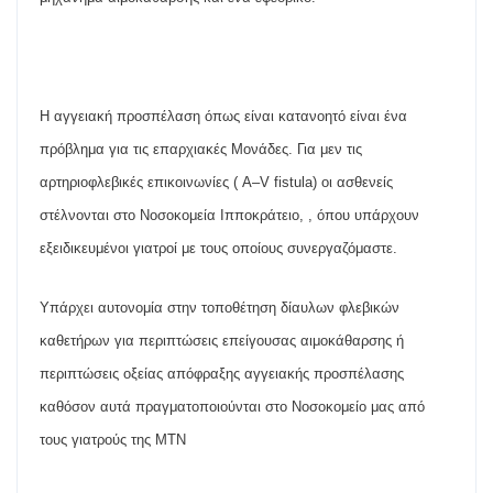
Η
αγγειακή
π
ροσ
π
έλαση
ό
π
ως
είναι
κατανοητό
είναι
ένα
π
ρόβλημα
για
τις
ε
π
αρχιακές
Μονάδες
.
Για
μεν
τις
αρτηριοφλεβικές
ε
π
ικοινωνίες
(
A
–
V
fistula
)
οι
ασθενείς
στέλνονται
στο
Νοσοκομεία
Ι
ππ
οκράτειο
, ,
ό
π
ου
υ
π
άρχουν
εξειδικευμένοι
γιατροί
με
τους
ο
π
οίους
συνεργαζόμαστε
.
Υ
π
άρχει
αυτονομία
στην
το
π
οθέτηση
δίαυλων
φλεβικών
καθετήρων
για
π
ερι
π
τώσεις
ε
π
είγουσας
αιμοκάθαρσης
ή
π
ερι
π
τώσεις
οξείας
α
π
όφραξης
αγγειακής
π
ροσ
π
έλασης
καθόσον
αυτά
π
ραγματο
π
οιούνται
στο
Νοσοκομείο
μας
α
π
ό
τους
γιατρούς
της
ΜΤΝ