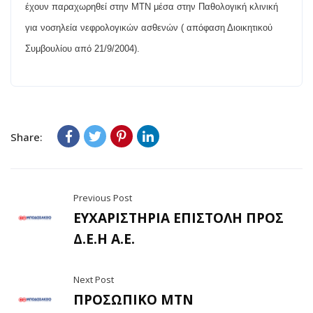
έχουν
π
αραχωρηθεί
στην
ΜΤΝ
μέσα
στην
Παθολογική
κλινική
για
νοσηλεία
νεφρολογικών
ασθενών
(
α
π
όφαση
Διοικητικού
Συμβουλίου
α
π
ό
21/9/2004).
Share:
Previous Post
ΕΥΧΑΡΙΣΤΗΡΙΑ ΕΠΙΣΤΟΛΗ ΠΡΟΣ
Δ.Ε.Η Α.Ε.
Next Post
ΠΡΟΣΩΠΙΚΟ ΜΤΝ