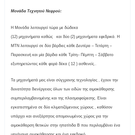
Μονάδα
Τεχνητού
Νεφρού
:
Η
Μονάδα
λειτουργεί
τώρα
με
δώδεκα
(12)
μηχανήματα
καθώς
και
δύο
(2)
μηχανήματα
εφεδρικά
.
Η
ΜΤΝ
λειτουργεί
σε
δύο
βάρδιες
κάθε
Δευτέρα
–
Τετάρτη
–
Παρασκευή
και
μία
βάρδια
κάθε
Τρίτη
–
Πέμ
π
τη
–
Σάββατο
εξυ
π
ηρετώντας
κάθε
φορά
δέκα
( 12 )
ασθενείς
..
Τα
μηχανήματά
μας
είναι
σύγχρονης
τεχνολογίας
,
έχουν
την
δυνατότητα
διενέργειας
όλων
των
ειδών
της
αιμοκάθαρσης
συμ
π
εριλαμβανομένης
και
της
π
λασμαφαίρεσης
.
Είναι
εγκατεστημένα
σε
δύο
κλιματιζόμενους
χώρους
,
καθόσον
υ
π
άρχει
και
ανεξάρτητος
α
π
ομονωμένος
χώρος
για
την
αιμοκάθαρση
θετικών
στην
η
π
ατίτιδα
Β
π
ου
π
εριλαμβάνει
ένα
μηχάνημα
αιμοκάθαρσης
και
ένα
εφεδρικό
.