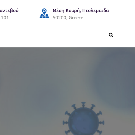
Ραντεβού
Θέση Κουρή, Πτολεμαϊδα
1101
50200, Greece