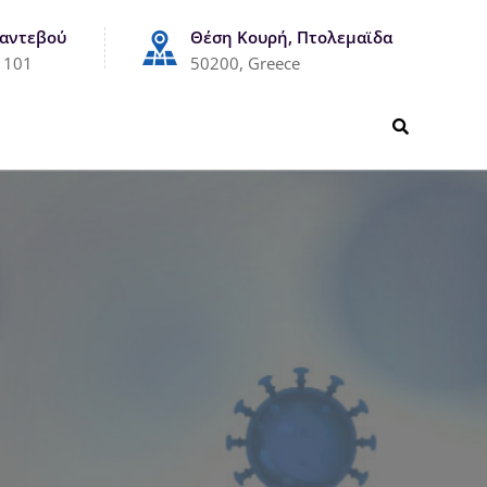
Ραντεβού
Θέση Κουρή, Πτολεμαϊδα
1101
50200, Greece